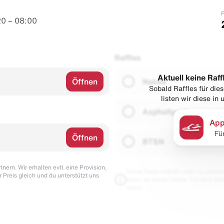
P
0 – 08:00
Raffles
Aktuell keine Raff
Öffnen
Naked
Sobald Raffles für di
listen wir diese in
Asphaltgold
App
Fü
Öffnen
BTSN
nern. Wir erhalten evtl. eine Provision,
Diese Seite enthält Links zu unseren
r Preis gleich und du unterstützt uns
wenn du etwas kaufst. Für dich blei
damit.