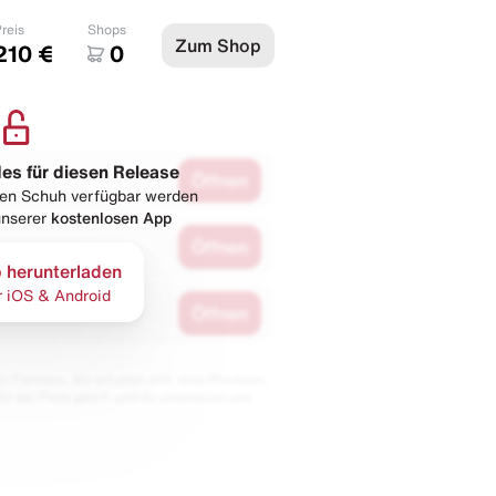
reis
Shops
Zum Shop
210 €
0
les für diesen Release
Öffnen
esen Schuh verfügbar werden
 unserer
kostenlosen App
Öffnen
 herunterladen
r iOS & Android
Öffnen
 Partnern. Wir erhalten evtl. eine Provision,
bt der Preis gleich und du unterstützt uns