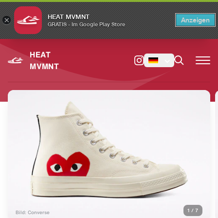
HEAT MVMNT
×
Anzeigen
×
Switch to the English version?
Switch
GRATIS - Im Google Play Store
HEAT
MVMNT
1
/
7
Bild: Converse