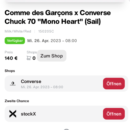
Comme des Garçons x Converse
Chuck 70 "Mono Heart" (Sail)
Milk/White/Red
150205C
Verfügbar
Mi. 26. Apr.
2023 – 08:00
Preis
Shops
Zum Shop
140 €
0
Shops
Converse
Öffnen
Mi. 26. Apr. 2023 – 08:00
Zweite Chance
stockX
Öffnen