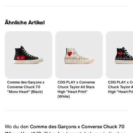
Ähnliche Artikel
Comme des Garçons x
CDG PLAY x Converse
CDG PLAY x C
Converse Chuck 70
Chuck Taylor All Stars
Chuck Taylor A
"Mono Heart" (Black)
High "Heart Print"
High "Heart Pri
(White)
Wo du den
Comme des Garçons x Converse Chuck 70