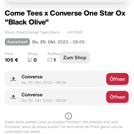
Come Tees x Converse One Star Ox
"Black Olive"
Black Olive/Orange Tiger/Black
A01763C
Ausverkauft
Do. 20. Okt.
2022 – 08:00
Preis
Shops
Raffles
Zum Shop
105 €
0
1
Converse
Öffnen
Do. 20. Okt. 2022 – 08:00
Converse
Öffnen
Do. 20. Okt. 2022 – 08:00
Diese Seite enthält Links zu unseren Partnern. Wir erhalten evtl. eine
Provision, wenn du etwas kaufst. Für dich bleibt der Preis gleich und du
unterstützt uns damit.