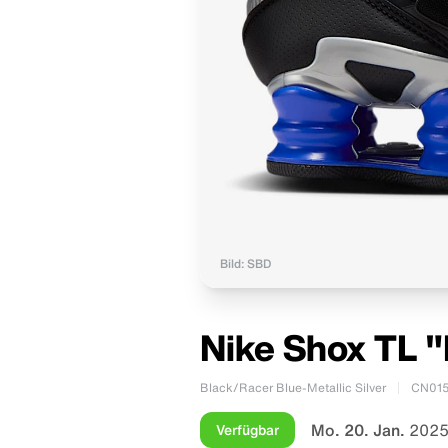
Bild: SBD
Nike Shox TL "
Black/Racer Blue-Metallic Silver
CN015
Mo. 20. Jan.
2025
Verfügbar