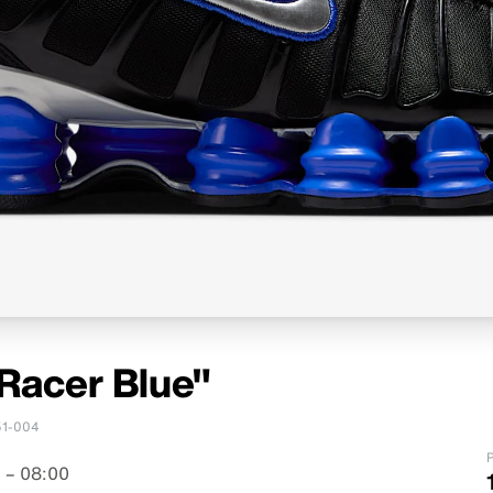
Racer Blue"
1-004
P
 – 08:00