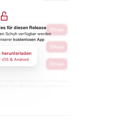
les für diesen Release
Öffnen
esen Schuh verfügbar werden
 unserer
kostenlosen App
Öffnen
 herunterladen
r iOS & Android
Öffnen
 Partnern. Wir erhalten evtl. eine Provision,
bt der Preis gleich und du unterstützt uns