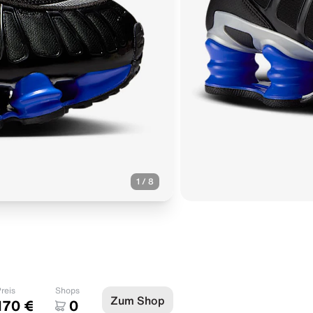
1
/
8
reis
Shops
Zum Shop
170 €
0