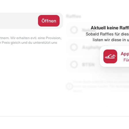
Raffles
Öffnen
Aktuell keine Raff
Naked
Sobald Raffles für di
nern. Wir erhalten evtl. eine Provision,
listen wir diese in
r Preis gleich und du unterstützt uns
Asphaltgold
App
Fü
BTSN
Diese Seite enthält Links zu unseren
wenn du etwas kaufst. Für dich blei
damit.