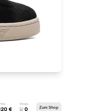
reis
Shops
Zum Shop
120 €
0