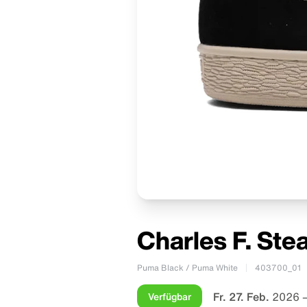
Charles F. St
Puma Black / Puma White
403700_01
Fr. 27. Feb.
2026 –
Verfügbar