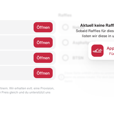
Raffles
Aktuell keine Raff
Öffnen
Naked
Sobald Raffles für di
listen wir diese in
Öffnen
Asphaltgold
App
Fü
Öffnen
BTSN
Öffnen
Diese Seite enthält Links zu unseren
wenn du etwas kaufst. Für dich blei
damit.
nern. Wir erhalten evtl. eine Provision,
r Preis gleich und du unterstützt uns