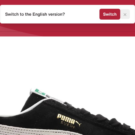
×
Switch to the English version?
Switch
Release Kalender
Sneaker 