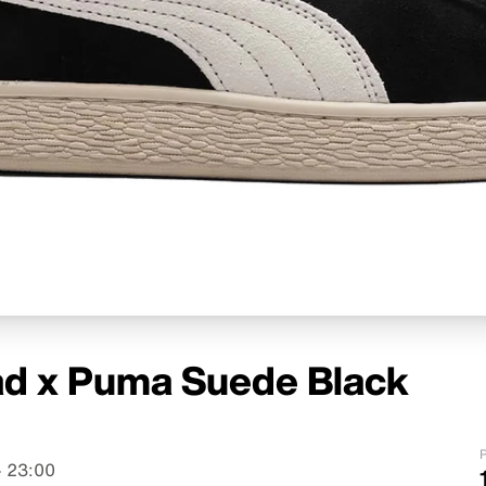
ead x Puma Suede Black
P
 23:00