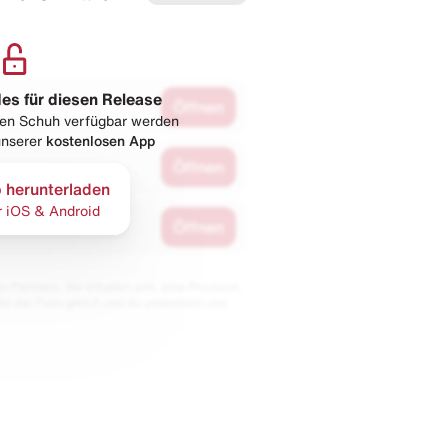
les für diesen Release
Öffnen
esen Schuh verfügbar werden
 unserer
kostenlosen App
Öffnen
 herunterladen
r iOS & Android
Öffnen
 Partnern. Wir erhalten evtl. eine Provision,
bt der Preis gleich und du unterstützt uns