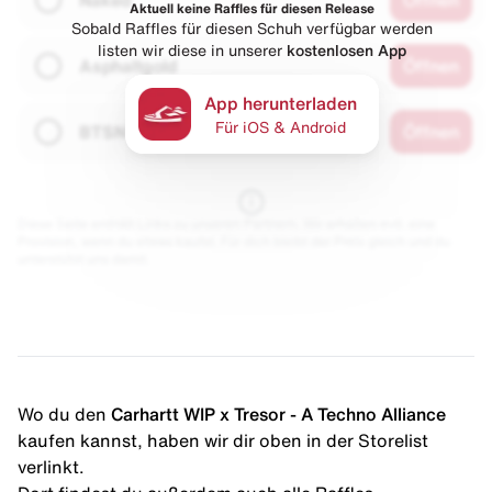
Aktuell keine Raffles für diesen Release
Sobald Raffles für diesen Schuh verfügbar werden
listen wir diese in unserer
kostenlosen App
Asphaltgold
Öffnen
App herunterladen
Für iOS & Android
BTSN
Öffnen
Diese Seite enthält Links zu unseren Partnern. Wir erhalten evtl. eine
Provision, wenn du etwas kaufst. Für dich bleibt der Preis gleich und du
unterstützt uns damit.
Wo du den
Carhartt WIP x Tresor - A Techno Alliance
kaufen kannst, haben wir dir oben in der Storelist
verlinkt.