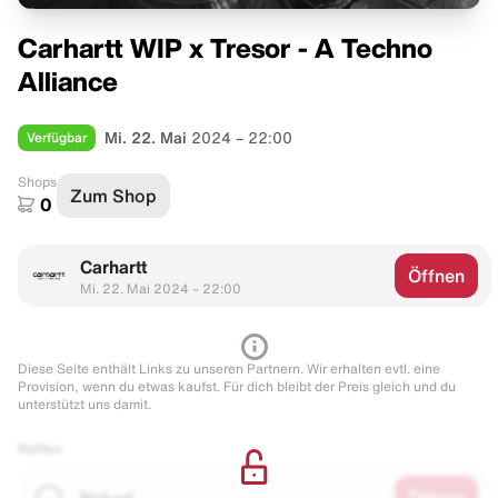
Carhartt WIP x Tresor - A Techno
Alliance
Verfügbar
Mi. 22. Mai
2024 – 22:00
Shops
Zum Shop
0
Carhartt
Öffnen
Mi. 22. Mai 2024 – 22:00
Diese Seite enthält Links zu unseren Partnern. Wir erhalten evtl. eine
Provision, wenn du etwas kaufst. Für dich bleibt der Preis gleich und du
unterstützt uns damit.
Raffles
Naked
Öffnen