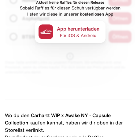
Aktuell keine Raffles für diesen Release
Sobald Raffles für diesen Schuh verfügbar werden
listen wir diese in unserer
kostenlosen App
Asphaltgold
Öffnen
App herunterladen
Für iOS & Android
BTSN
Öffnen
Diese Seite enthält Links zu unseren Partnern. Wir erhalten evtl. eine
Provision, wenn du etwas kaufst. Für dich bleibt der Preis gleich und du
unterstützt uns damit.
Wo du den
Carhartt WIP x Awake NY - Capsule
Collection
kaufen kannst, haben wir dir oben in der
Storelist verlinkt.