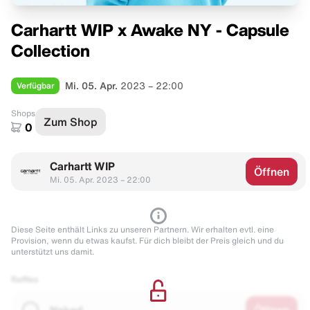
Carhartt WIP x Awake NY - Capsule
Collection
Verfügbar
Mi. 05. Apr.
2023 – 22:00
Shops
Zum Shop
0
Carhartt WIP
Öffnen
Mi. 05. Apr. 2023 – 22:00
Diese Seite enthält Links zu unseren Partnern. Wir erhalten evtl. eine
Provision, wenn du etwas kaufst. Für dich bleibt der Preis gleich und du
unterstützt uns damit.
Raffles
Naked
Öffnen