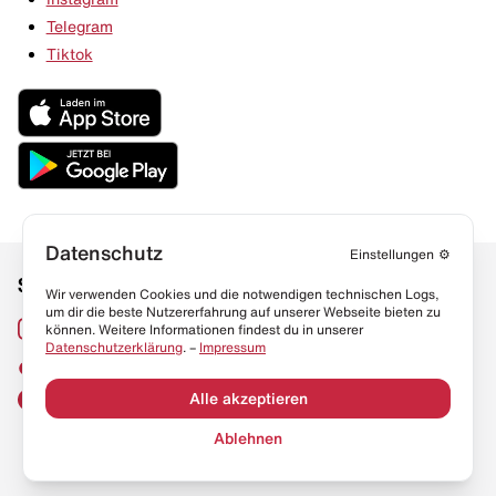
Telegram
Tiktok
Datenschutz
Einstellungen
⚙️
Social Media
Links
Wir verwenden Cookies und die notwendigen technischen Logs,
um dir die beste Nutzererfahrung auf unserer Webseite bieten zu
Sneaker Lexikon
Instagram
können. Weitere Informationen findest du in unserer
Datenschutzerklärung
. –
Impressum
Resell Guide
TikTok
FAQ
Alle akzeptieren
Facebook
Datenschutz
Ablehnen
Impressum