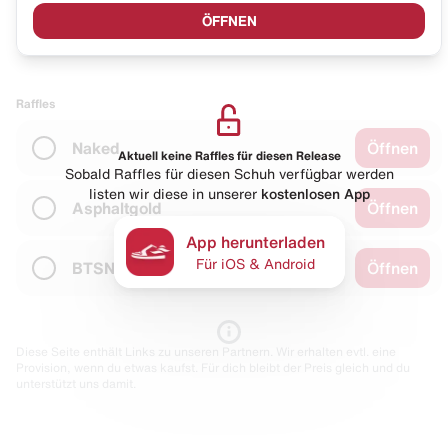
ÖFFNEN
Raffles
Naked
Öffnen
Aktuell keine Raffles für diesen Release
Sobald Raffles für diesen Schuh verfügbar werden
listen wir diese in unserer
kostenlosen App
Asphaltgold
Öffnen
App herunterladen
Für iOS & Android
BTSN
Öffnen
Diese Seite enthält Links zu unseren Partnern. Wir erhalten evtl. eine
Provision, wenn du etwas kaufst. Für dich bleibt der Preis gleich und du
unterstützt uns damit.