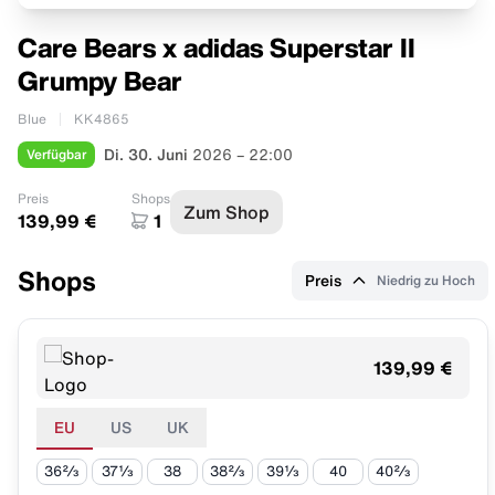
Care Bears x adidas Superstar II
Grumpy Bear
Blue
KK4865
Verfügbar
Di. 30. Juni
2026 – 22:00
Preis
Shops
Zum Shop
139,99 €
1
Shops
Preis
Niedrig zu Hoch
139,99 €
EU
US
UK
36⅔
37⅓
38
38⅔
39⅓
40
40⅔