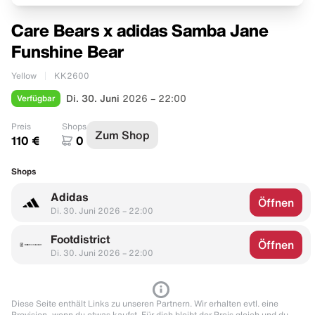
Care Bears x adidas Samba Jane
Funshine Bear
Yellow
KK2600
Verfügbar
Di. 30. Juni
2026 – 22:00
Preis
Shops
Zum Shop
110 €
0
Shops
Adidas
Öffnen
Di. 30. Juni 2026 – 22:00
Footdistrict
Öffnen
Di. 30. Juni 2026 – 22:00
Diese Seite enthält Links zu unseren Partnern. Wir erhalten evtl. eine
Provision, wenn du etwas kaufst. Für dich bleibt der Preis gleich und du