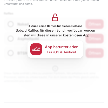
unterstützt uns damit.
Raffles
Naked
Öffnen
Aktuell keine Raffles für diesen Release
Sobald Raffles für diesen Schuh verfügbar werden
listen wir diese in unserer
kostenlosen App
Asphaltgold
Öffnen
App herunterladen
Für iOS & Android
BTSN
Öffnen
Diese Seite enthält Links zu unseren Partnern. Wir erhalten evtl. eine
Provision, wenn du etwas kaufst. Für dich bleibt der Preis gleich und du
unterstützt uns damit.