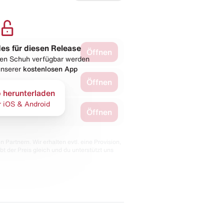
les für diesen Release
Öffnen
esen Schuh verfügbar werden
 unserer
kostenlosen App
Öffnen
 herunterladen
r iOS & Android
Öffnen
 Partnern. Wir erhalten evtl. eine Provision,
bt der Preis gleich und du unterstützt uns