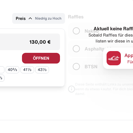
Raffles
Preis
Niedrig zu Hoch
Aktuell keine Raff
Naked
Sobald Raffles für di
listen wir diese in
130,00 €
Asphaltgold
App
ÖFFNEN
Fü
BTSN
40⅔
41⅓
43⅓
⅔
Diese Seite enthält Links zu unseren
wenn du etwas kaufst. Für dich blei
damit.