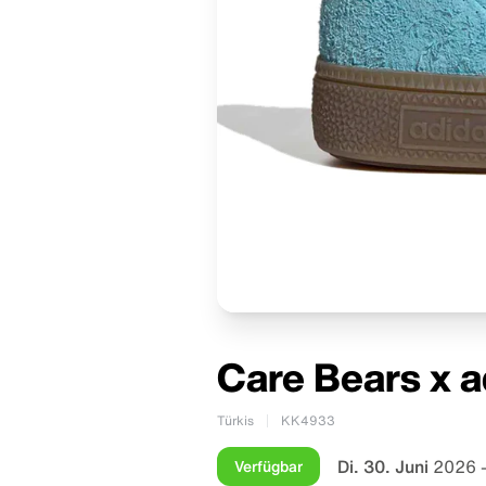
Care Bears x a
Türkis
KK4933
Di. 30. Juni
2026 
Verfügbar