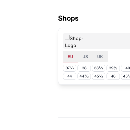
Shops
EU
US
UK
37⅓
38
38⅔
39⅓
40
44
44⅔
45⅓
46
46