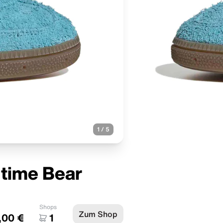
1
/
5
dtime Bear
Shops
Zum Shop
,00 €
1