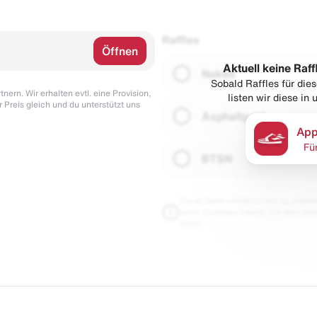
Raffles
Öffnen
Aktuell keine Raff
Naked
Sobald Raffles für di
nern. Wir erhalten evtl. eine Provision,
listen wir diese in
r Preis gleich und du unterstützt uns
Asphaltgold
App
Fü
BTSN
Diese Seite enthält Links zu unseren
wenn du etwas kaufst. Für dich blei
damit.