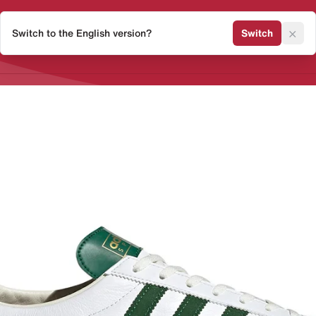
×
Switch to the English version?
Switch
Release Kalender
Sneaker 