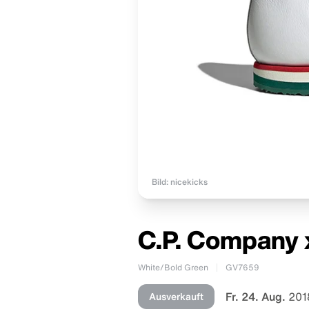
Bild: nicekicks
C.P. Company x
White/Bold Green
GV7659
Fr. 24. Aug.
201
Ausverkauft