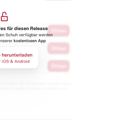
les für diesen Release
Öffnen
esen Schuh verfügbar werden
 unserer
kostenlosen App
Öffnen
 herunterladen
r iOS & Android
Öffnen
 Partnern. Wir erhalten evtl. eine Provision,
bt der Preis gleich und du unterstützt uns