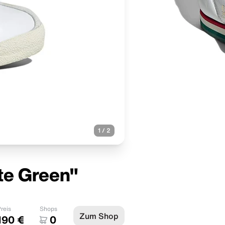
1
/
2
ite Green"
reis
Shops
Zum Shop
190 €
0