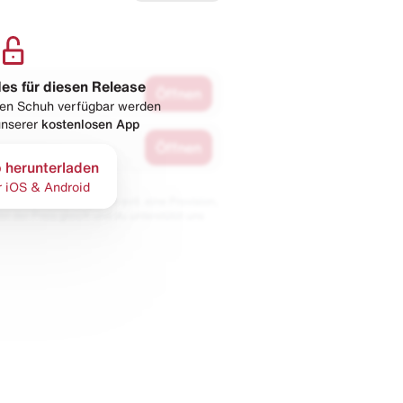
les für diesen Release
Öffnen
esen Schuh verfügbar werden
 unserer
kostenlosen App
Öffnen
 herunterladen
r iOS & Android
 Partnern. Wir erhalten evtl. eine Provision,
bt der Preis gleich und du unterstützt uns