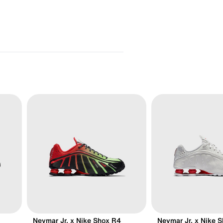
Neymar Jr. x Nike Shox R4
Neymar Jr. x Nike 