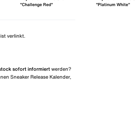
"Challenge Red"
"Platinum White"
st verlinkt.
stock
sofort informiert
werden?
 einen Sneaker Release Kalender,