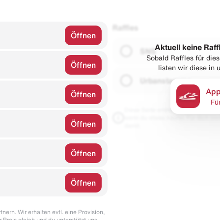
Raffles
Öffnen
Aktuell keine Raff
SNS
Sobald Raffles für di
Öffnen
listen wir diese in
Urbanstaroma
App
Öffnen
Fü
Diese Seite enthält Links zu unseren
wenn du etwas kaufst. Für dich blei
Öffnen
damit.
Öffnen
Öffnen
nern. Wir erhalten evtl. eine Provision,
r Preis gleich und du unterstützt uns