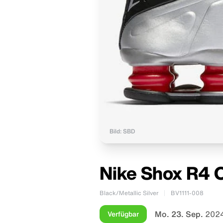
Bild: SBD
Nike Shox R4 O
Black/Metallic Silver
BV1111-008
Mo. 23. Sep.
2024
Verfügbar