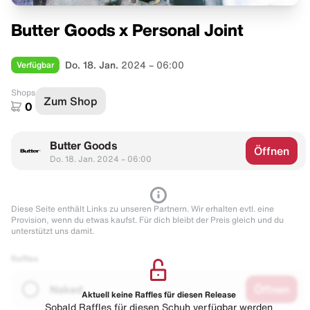
Butter Goods x Personal Joint
Verfügbar
Do. 18. Jan.
2024 – 06:00
Shops
Zum Shop
0
Butter Goods
Öffnen
Do. 18. Jan. 2024 – 06:00
Diese Seite enthält Links zu unseren Partnern. Wir erhalten evtl. eine
Provision, wenn du etwas kaufst. Für dich bleibt der Preis gleich und du
unterstützt uns damit.
Raffles
Naked
Öffnen
Aktuell keine Raffles für diesen Release
Sobald Raffles für diesen Schuh verfügbar werden