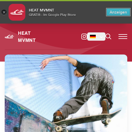
HEAT MVMNT
×
Anzeigen
×
Switch to the English version?
Switch
GRATIS - Im Google Play Store
HEAT
MVMNT