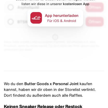
listen wir diese in unserer
kostenlosen App
Asphaltgold
Öffnen
App herunterladen
Für iOS & Android
BTSN
Öffnen
Diese Seite enthält Links zu unseren Partnern. Wir erhalten evtl. eine
Provision, wenn du etwas kaufst. Für dich bleibt der Preis gleich und du
unterstützt uns damit.
Wo du den
Butter Goods x Personal Joint
kaufen
kannst, haben wir dir oben in der Storelist verlinkt.
Dort findest du außerdem auch alle Raffles.
Keinen Sneaker Release oder Restock