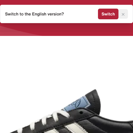
×
Switch to the English version?
Switch
Release Kalender
Sneaker 