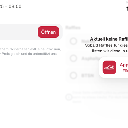
P
5 – 08:00
Raffles
Öffnen
Aktuell keine Raff
Naked
Sobald Raffles für di
nern. Wir erhalten evtl. eine Provision,
listen wir diese in
r Preis gleich und du unterstützt uns
Asphaltgold
App
Fü
BTSN
Diese Seite enthält Links zu unseren
wenn du etwas kaufst. Für dich blei
damit.