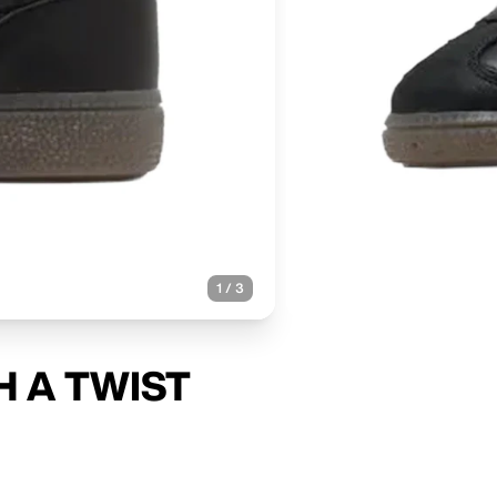
1
/
3
TH A TWIST