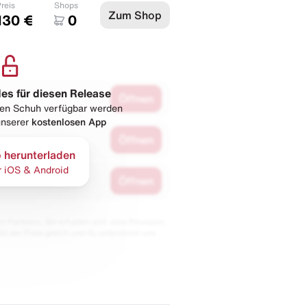
reis
Shops
Zum Shop
130 €
0
les für diesen Release
Öffnen
esen Schuh verfügbar werden
 unserer
kostenlosen App
Öffnen
 herunterladen
r iOS & Android
Öffnen
 Partnern. Wir erhalten evtl. eine Provision,
bt der Preis gleich und du unterstützt uns