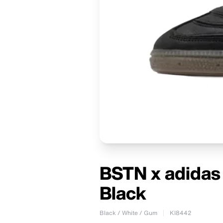
BSTN x adidas
Black
Black / White / Gum
KI8442