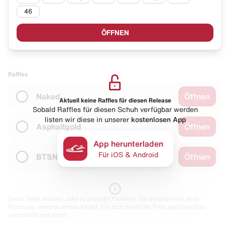
46
ÖFFNEN
Raffles
Naked
Öffnen
Aktuell keine Raffles für diesen Release
Sobald Raffles für diesen Schuh verfügbar werden
listen wir diese in unserer
kostenlosen App
Asphaltgold
Öffnen
App herunterladen
Für iOS & Android
BTSN
Öffnen
Diese Seite enthält Links zu unseren Partnern. Wir erhalten evtl. eine
Provision, wenn du etwas kaufst. Für dich bleibt der Preis gleich und du
unterstützt uns damit.