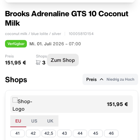
Brooks Adrenaline GTS 10 Coconut
Milk
coconut milk / blue lolite / silver
1000581D154
Verfügbar
Mi. 01. Juli
2026 – 07:00
Preis
Shops
Zum Shop
151,95 €
3
Shops
Preis
Niedrig zu Hoch
151,95 €
EU
US
UK
41
42
42,5
43
44
45
46