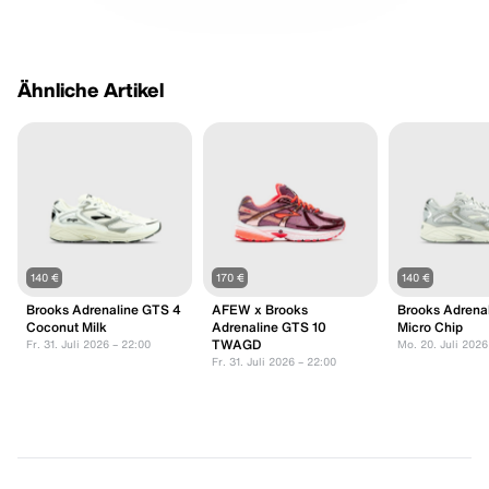
Ähnliche Artikel
140 €
170 €
140 €
Brooks Adrenaline GTS 4
AFEW x Brooks
Brooks Adrena
Coconut Milk
Adrenaline GTS 10
Micro Chip
TWAGD
Fr. 31. Juli 2026 – 22:00
Mo. 20. Juli 2026
Fr. 31. Juli 2026 – 22:00