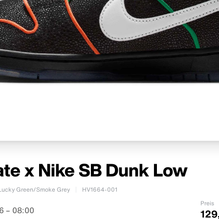
ate x Nike SB Dunk Low
/Lucky Green/Smoke Grey
HV1664-001
Preis
6 – 08:00
129