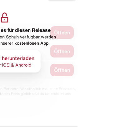
les für diesen Release
Öffnen
esen Schuh verfügbar werden
 unserer
kostenlosen App
Öffnen
 herunterladen
r iOS & Android
Öffnen
 Partnern. Wir erhalten evtl. eine Provision,
bt der Preis gleich und du unterstützt uns