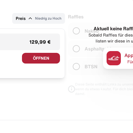
Raffles
Preis
Niedrig zu Hoch
Aktuell keine Raff
Naked
Sobald Raffles für di
listen wir diese in
129,99 €
Asphaltgold
App
ÖFFNEN
Fü
BTSN
Diese Seite enthält Links zu unseren
wenn du etwas kaufst. Für dich blei
damit.