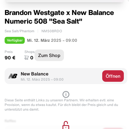
Brandon Westgate x New Balance
Numeric 508 "Sea Salt"
Sea Salt/Phantom
NM508RDO
Verfügbar
Mi. 12. März
2025 – 09:00
Preis
Shops
Zum Shop
90 €
0
New Balance
Öffnen
Mi. 12. März 2025 – 09:00
Diese Seite enthält Links zu unseren Partnern. Wir erhalten evtl. eine
Provision, wenn du etwas kaufst. Für dich bleibt der Preis gleich und du
unterstützt uns damit.
Raffles