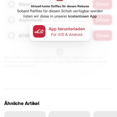
Naked
Öffnen
Aktuell keine Raffles für diesen Release
Sobald Raffles für diesen Schuh verfügbar werden
listen wir diese in unserer
kostenlosen App
Asphaltgold
Öffnen
App herunterladen
Für iOS & Android
BTSN
Öffnen
Diese Seite enthält Links zu unseren Partnern. Wir erhalten evtl. eine
Provision, wenn du etwas kaufst. Für dich bleibt der Preis gleich und du
unterstützt uns damit.
Ähnliche Artikel