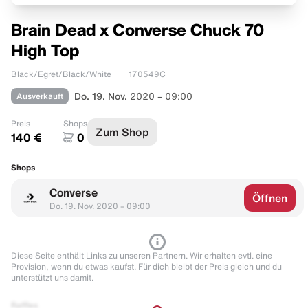
Brain Dead x Converse Chuck 70
High Top
Black/Egret/Black/White
170549C
Ausverkauft
Do. 19. Nov.
2020 – 09:00
Preis
Shops
Zum Shop
140 €
0
Shops
Converse
Öffnen
Do. 19. Nov. 2020 – 09:00
Diese Seite enthält Links zu unseren Partnern. Wir erhalten evtl. eine
Provision, wenn du etwas kaufst. Für dich bleibt der Preis gleich und du
unterstützt uns damit.
Raffles