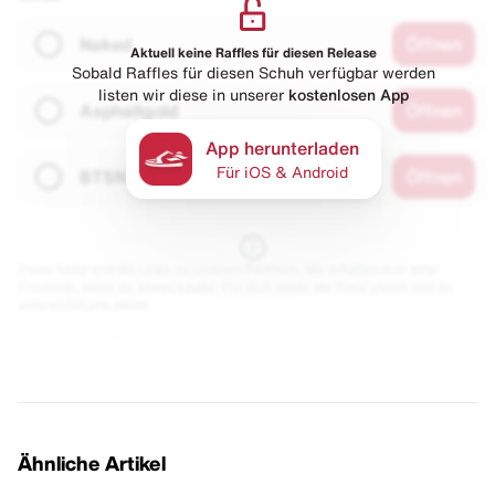
Naked
Öffnen
Aktuell keine Raffles für diesen Release
Sobald Raffles für diesen Schuh verfügbar werden
listen wir diese in unserer
kostenlosen App
Asphaltgold
Öffnen
App herunterladen
Für iOS & Android
BTSN
Öffnen
Diese Seite enthält Links zu unseren Partnern. Wir erhalten evtl. eine
Provision, wenn du etwas kaufst. Für dich bleibt der Preis gleich und du
unterstützt uns damit.
Ähnliche Artikel