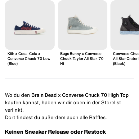
Kith x Coca-Cola x
Bugs Bunny x Converse
Converse Chuc
Converse Chuck 70 Low
Chuck Taylor All Star '70
All Star Crater
(Blue)
Hi
(Black)
Wo du den
Brain Dead x Converse Chuck 70 High Top
kaufen kannst, haben wir dir oben in der Storelist
verlinkt.
Dort findest du außerdem auch alle Raffles.
Keinen Sneaker Release oder Restock