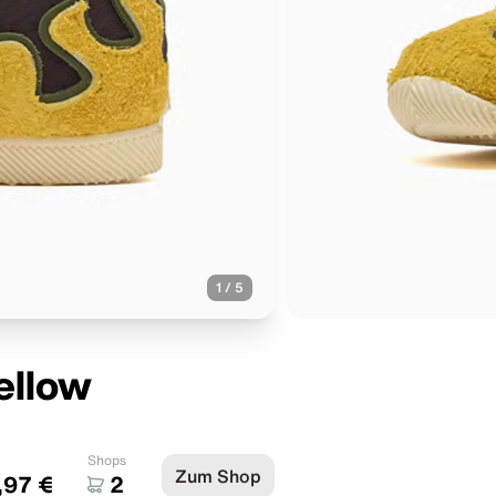
1
/
5
ellow
Shops
Zum Shop
,97 €
2