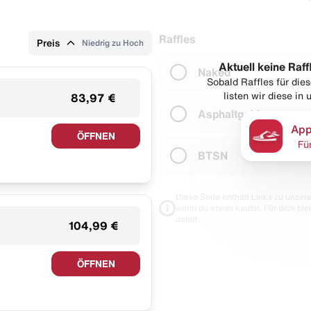
Raffles
Preis
Niedrig zu Hoch
Aktuell keine Raff
Naked
Sobald Raffles für di
listen wir diese in
83,97 €
Asphaltgold
App
ÖFFNEN
Fü
BTSN
Diese Seite enthält Links zu unseren
wenn du etwas kaufst. Für dich blei
damit.
104,99 €
ÖFFNEN