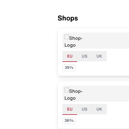
Shops
EU
US
UK
39⅓
EU
US
UK
36⅔