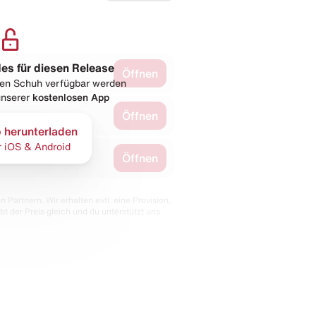
les für diesen Release
Öffnen
esen Schuh verfügbar werden
 unserer
kostenlosen App
Öffnen
 herunterladen
r iOS & Android
Öffnen
 Partnern. Wir erhalten evtl. eine Provision,
bt der Preis gleich und du unterstützt uns