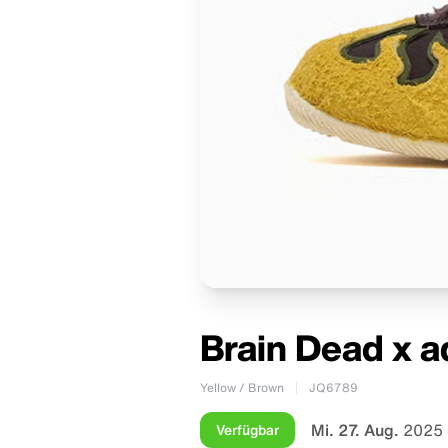
Brain Dead x a
Yellow / Brown
JQ6789
Mi. 27. Aug.
2025 
Verfügbar