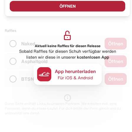
ÖFFNEN
Raffles
Naked
Öffnen
Aktuell keine Raffles für diesen Release
Sobald Raffles für diesen Schuh verfügbar werden
listen wir diese in unserer
kostenlosen App
Asphaltgold
Öffnen
App herunterladen
Für iOS & Android
BTSN
Öffnen
Diese Seite enthält Links zu unseren Partnern. Wir erhalten evtl. eine
Provision, wenn du etwas kaufst. Für dich bleibt der Preis gleich und du
unterstützt uns damit.