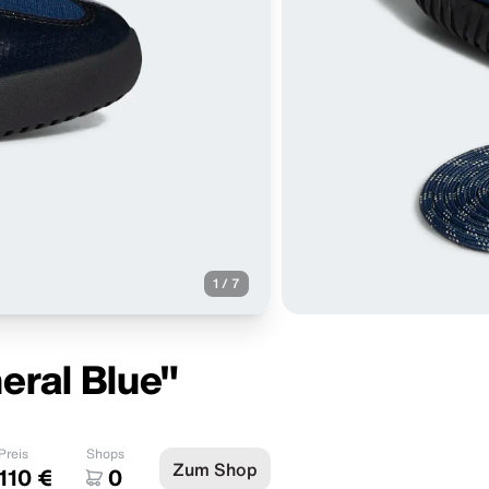
1
/
7
eral Blue"
Preis
Shops
Zum Shop
110 €
0