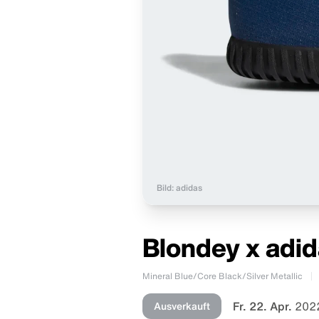
Bild: adidas
Blondey x adid
Mineral Blue/Core Black/Silver Metallic
Fr. 22. Apr.
2022
Ausverkauft