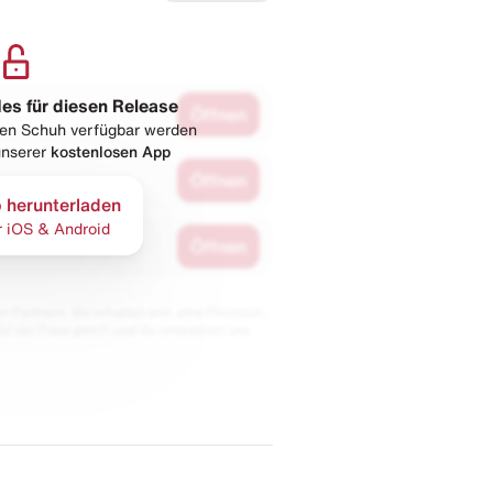
les für diesen Release
Öffnen
esen Schuh verfügbar werden
 unserer
kostenlosen App
Öffnen
 herunterladen
r iOS & Android
Öffnen
 Partnern. Wir erhalten evtl. eine Provision,
bt der Preis gleich und du unterstützt uns