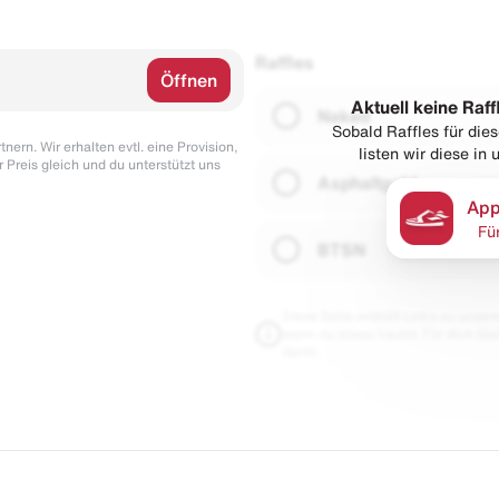
Raffles
Öffnen
Aktuell keine Raff
Naked
Sobald Raffles für di
nern. Wir erhalten evtl. eine Provision,
listen wir diese in
r Preis gleich und du unterstützt uns
Asphaltgold
App
Fü
BTSN
Diese Seite enthält Links zu unseren
wenn du etwas kaufst. Für dich blei
damit.