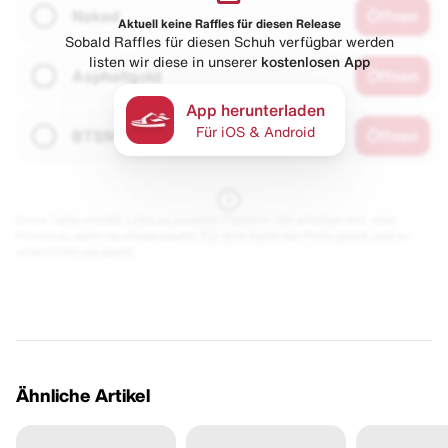
Naked
Öffnen
Aktuell keine Raffles für diesen Release
Sobald Raffles für diesen Schuh verfügbar werden
listen wir diese in unserer
kostenlosen App
Asphaltgold
Öffnen
App herunterladen
Für iOS & Android
BTSN
Öffnen
Diese Seite enthält Links zu unseren Partnern. Wir erhalten evtl. eine
Provision, wenn du etwas kaufst. Für dich bleibt der Preis gleich und du
unterstützt uns damit.
Ähnliche Artikel