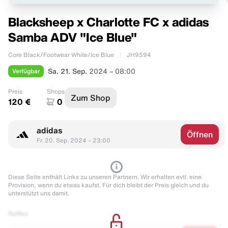
Blacksheep x Charlotte FC x adidas
Samba ADV "Ice Blue"
Core Black/Footwear White/Ice Blue
JH9594
Verfügbar
Sa. 21. Sep.
2024 – 08:00
Preis
Shops
Zum Shop
120 €
0
adidas
Öffnen
Fr. 20. Sep. 2024 – 23:00
Diese Seite enthält Links zu unseren Partnern. Wir erhalten evtl. eine
Provision, wenn du etwas kaufst. Für dich bleibt der Preis gleich und du
unterstützt uns damit.
Raffles