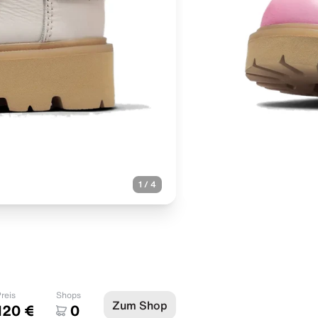
1
/
4
reis
Shops
Zum Shop
120 €
0