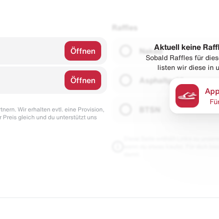
Raffles
Aktuell keine Raff
Öffnen
Naked
Sobald Raffles für di
listen wir diese in
Öffnen
Asphaltgold
App
Fü
BTSN
nern. Wir erhalten evtl. eine Provision,
r Preis gleich und du unterstützt uns
Diese Seite enthält Links zu unseren
wenn du etwas kaufst. Für dich blei
damit.