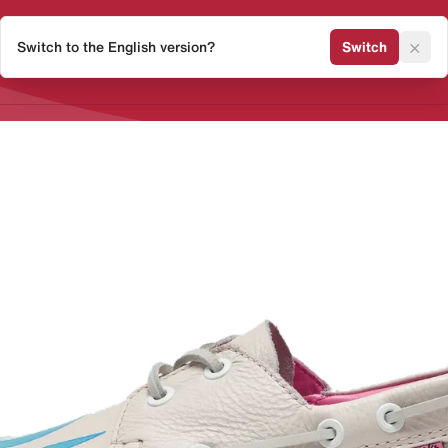
×
Switch to the English version?
Switch
Release Kalender
Sneaker 