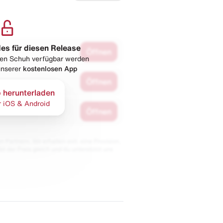
les für diesen Release
Öffnen
esen Schuh verfügbar werden
 unserer
kostenlosen App
Öffnen
 herunterladen
r iOS & Android
Öffnen
 Partnern. Wir erhalten evtl. eine Provision,
bt der Preis gleich und du unterstützt uns