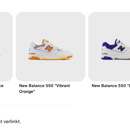
ce
New Balance 550 "Vibrant
New Balance 550 "
Orange"
 verlinkt.