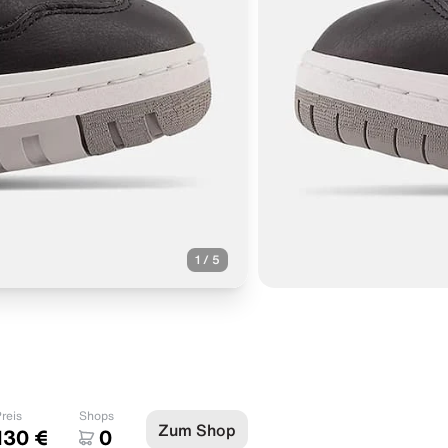
1
/
5
reis
Shops
Zum Shop
130 €
0