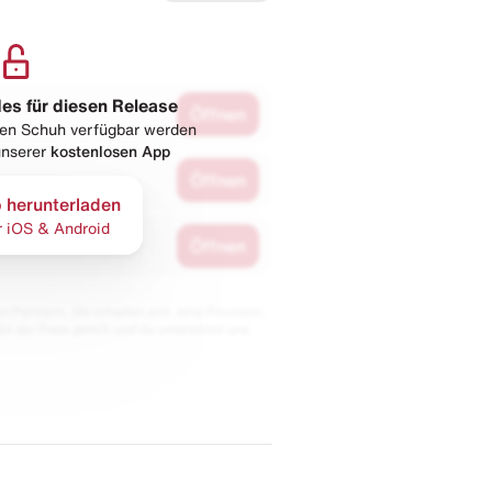
les für diesen Release
Öffnen
esen Schuh verfügbar werden
 unserer
kostenlosen App
Öffnen
 herunterladen
r iOS & Android
Öffnen
 Partnern. Wir erhalten evtl. eine Provision,
bt der Preis gleich und du unterstützt uns