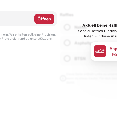
Raffles
Öffnen
Aktuell keine Raff
Naked
Sobald Raffles für di
nern. Wir erhalten evtl. eine Provision,
listen wir diese in
r Preis gleich und du unterstützt uns
Asphaltgold
App
Fü
BTSN
Diese Seite enthält Links zu unseren
wenn du etwas kaufst. Für dich blei
damit.