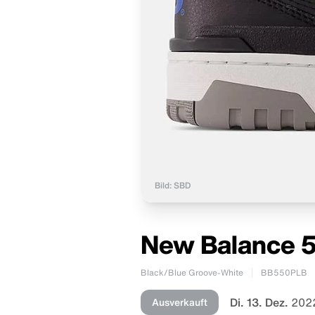
Bild: SBD
New Balance 5
Black/Blue Groove-White
BB550PLB
Di. 13. Dez.
2022
Ausverkauft