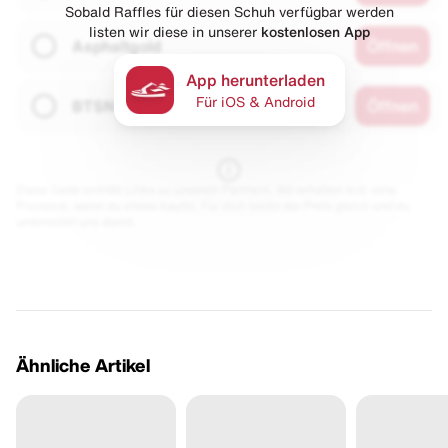
Sobald Raffles für diesen Schuh verfügbar werden
listen wir diese in unserer
kostenlosen App
Asphaltgold
Öffnen
App herunterladen
Für iOS & Android
BTSN
Öffnen
Diese Seite enthält Links zu unseren Partnern. Wir erhalten evtl. eine
Provision, wenn du etwas kaufst. Für dich bleibt der Preis gleich und du
unterstützt uns damit.
Ähnliche Artikel