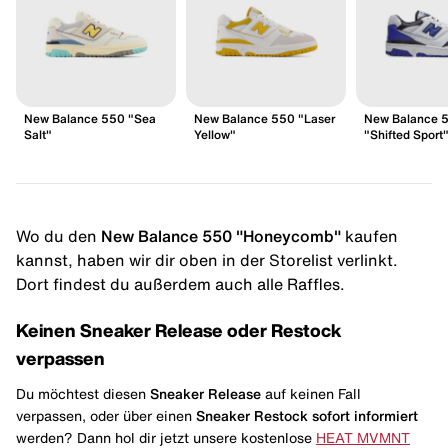
New Balance 550 "Sea
New Balance 550 "Laser
New Balance 
Salt"
Yellow"
"Shifted Sport"
Wo du den
New Balance 550 "Honeycomb"
kaufen
kannst, haben wir dir oben in der Storelist verlinkt.
Dort findest du außerdem auch alle Raffles.
Keinen Sneaker Release oder Restock
verpassen
Du möchtest diesen
Sneaker Release
auf keinen Fall
verpassen, oder über einen
Sneaker Restock
sofort informiert
werden? Dann hol dir jetzt unsere kostenlose
HEAT MVMNT