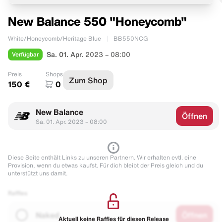
New Balance 550 "Honeycomb"
White/Honeycomb/Heritage Blue
BB550NCG
Verfügbar
Sa. 01. Apr.
2023 – 08:00
Preis
Shops
Zum Shop
150 €
0
New Balance
Öffnen
Sa. 01. Apr. 2023 – 08:00
Diese Seite enthält Links zu unseren Partnern. Wir erhalten evtl. eine
Provision, wenn du etwas kaufst. Für dich bleibt der Preis gleich und du
unterstützt uns damit.
Raffles
Naked
Öffnen
Aktuell keine Raffles für diesen Release