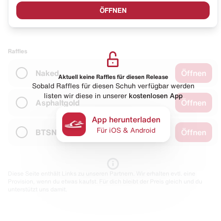
ÖFFNEN
Raffles
Naked
Öffnen
Aktuell keine Raffles für diesen Release
Sobald Raffles für diesen Schuh verfügbar werden
listen wir diese in unserer
kostenlosen App
Asphaltgold
Öffnen
App herunterladen
Für iOS & Android
BTSN
Öffnen
Diese Seite enthält Links zu unseren Partnern. Wir erhalten evtl. eine
Provision, wenn du etwas kaufst. Für dich bleibt der Preis gleich und du
unterstützt uns damit.