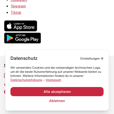
Telegram
Tiktok
Datenschutz
Einstellungen
⚙️
Social Media
Links
Wir verwenden Cookies und die notwendigen technischen Logs,
um dir die beste Nutzererfahrung auf unserer Webseite bieten zu
Sneaker Lexikon
Instagram
können. Weitere Informationen findest du in unserer
Datenschutzerklärung
. –
Impressum
Resell Guide
TikTok
FAQ
Alle akzeptieren
Facebook
Datenschutz
Ablehnen
Impressum