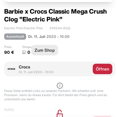
Barbie x Crocs Classic Mega Crush
Clog "Electric Pink"
Electric Pink/Electric Pink
209244-6QQ
Ausverkauft
Di. 11. Juli
2023 – 10:00
Preis
Shops
Zum Shop
90 €
0
Crocs
Öffnen
Di. 11. Juli 2023 – 10:00
Diese Seite enthält Links zu unseren Partnern. Wir erhalten evtl. eine
Provision, wenn du etwas kaufst. Für dich bleibt der Preis gleich und du
unterstützt uns damit.
Raffles