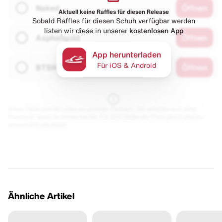
Naked
Öffnen
Aktuell keine Raffles für diesen Release
Sobald Raffles für diesen Schuh verfügbar werden
listen wir diese in unserer
kostenlosen App
Asphaltgold
Öffnen
App herunterladen
Für iOS & Android
BTSN
Öffnen
Diese Seite enthält Links zu unseren Partnern. Wir erhalten evtl. eine
Provision, wenn du etwas kaufst. Für dich bleibt der Preis gleich und du
unterstützt uns damit.
Ähnliche Artikel