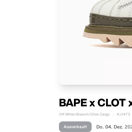
BAPE x CLOT x
Off White/Branch/Olive Cargo
KJ1473
Do. 04. Dez.
20
Ausverkauft