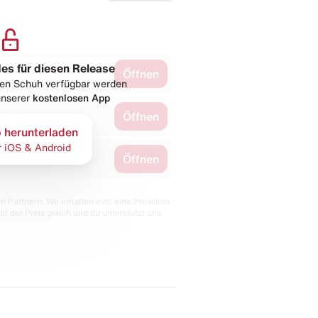
les für diesen Release
Öffnen
esen Schuh verfügbar werden
 unserer
kostenlosen App
Öffnen
 herunterladen
r iOS & Android
Öffnen
 Partnern. Wir erhalten evtl. eine Provision,
bt der Preis gleich und du unterstützt uns