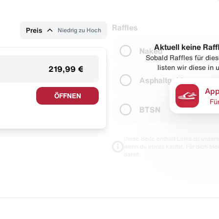
Raffles
Preis
Niedrig zu Hoch
Aktuell keine Raff
Naked
Sobald Raffles für di
listen wir diese in
219,99 €
Asphaltgold
App
ÖFFNEN
Fü
BTSN
Diese Seite enthält Links zu unseren
wenn du etwas kaufst. Für dich blei
damit.