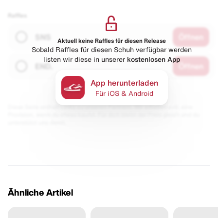
Raffles
SNS
Öffnen
Aktuell keine Raffles für diesen Release
Sobald Raffles für diesen Schuh verfügbar werden
listen wir diese in unserer
kostenlosen App
END.
Öffnen
App herunterladen
Für iOS & Android
Diese Seite enthält Links zu unseren Partnern. Wir erhalten evtl. eine
Provision, wenn du etwas kaufst. Für dich bleibt der Preis gleich und du
unterstützt uns damit.
Ähnliche Artikel