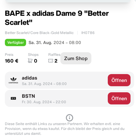
BAPE x adidas Dame 9 "Better
Scarlet"
Better Scarlet/Core Black-Gold Metallic
IH0786
Verfügbar
Sa. 31. Aug.
2024 – 08:00
Preis
Shops
Raffles
Zum Shop
160 €
0
2
adidas
Öffnen
Sa. 31. Aug. 2024 – 08:00
BSTN
Öffnen
Fr. 30. Aug. 2024 – 22:00
Diese Seite enthält Links zu unseren Partnern. Wir erhalten evtl. eine
Provision, wenn du etwas kaufst. Für dich bleibt der Preis gleich und du
unterstützt uns damit.