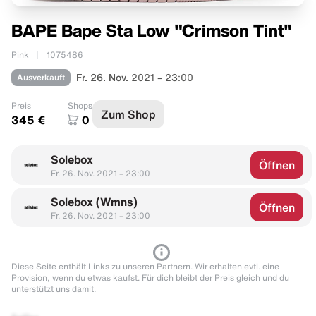
BAPE Bape Sta Low "Crimson Tint"
Pink
1075486
Ausverkauft
Fr. 26. Nov.
2021 – 23:00
Preis
Shops
Zum Shop
345 €
0
Solebox
Öffnen
Fr. 26. Nov. 2021 – 23:00
Solebox (Wmns)
Öffnen
Fr. 26. Nov. 2021 – 23:00
Diese Seite enthält Links zu unseren Partnern. Wir erhalten evtl. eine
Provision, wenn du etwas kaufst. Für dich bleibt der Preis gleich und du
unterstützt uns damit.