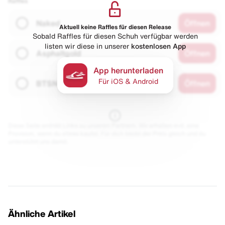
Raffles
Naked
Öffnen
Aktuell keine Raffles für diesen Release
Sobald Raffles für diesen Schuh verfügbar werden
listen wir diese in unserer
kostenlosen App
Asphaltgold
Öffnen
App herunterladen
Für iOS & Android
BTSN
Öffnen
Diese Seite enthält Links zu unseren Partnern. Wir erhalten evtl. eine
Provision, wenn du etwas kaufst. Für dich bleibt der Preis gleich und du
unterstützt uns damit.
Ähnliche Artikel