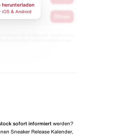
 herunterladen
r iOS & Android
Öffnen
 Partnern. Wir erhalten evtl. eine Provision,
bt der Preis gleich und du unterstützt uns
stock
sofort informiert
werden?
 einen Sneaker Release Kalender,