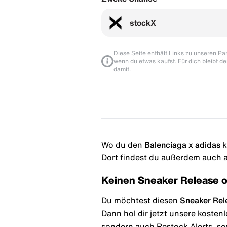
stockX
Diese Seite enthält Links zu unseren Part
wenn du etwas kaufst. Für dich bleibt de
damit.
Wo du den
Balenciaga x adidas
k
Dort findest du außerdem auch al
Keinen Sneaker Release 
Du möchtest diesen
Sneaker Rel
Dann hol dir jetzt unsere kosten
sondern auch Restock Alerts, so