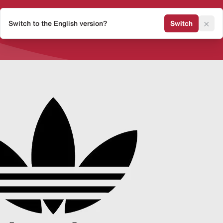
×
Switch to the English version?
Switch
Release Kalender
Sneaker 