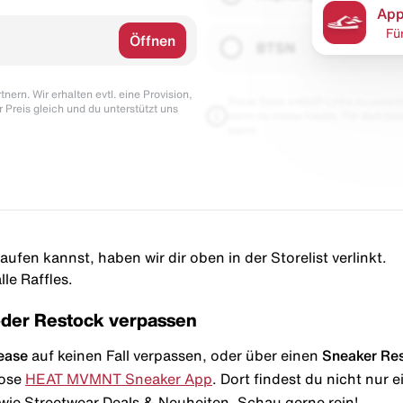
App
Fü
Öffnen
BTSN
nern. Wir erhalten evtl. eine Provision,
Diese Seite enthält Links zu unseren
r Preis gleich und du unterstützt uns
wenn du etwas kaufst. Für dich blei
damit.
aufen kannst, haben wir dir oben in der Storelist verlinkt.
le Raffles.
oder Restock verpassen
ease
auf keinen Fall verpassen, oder über einen
Sneaker Re
lose
HEAT MVMNT Sneaker App
. Dort findest du nicht nur
wie Streetwear Deals & Neuheiten. Schau gerne rein!