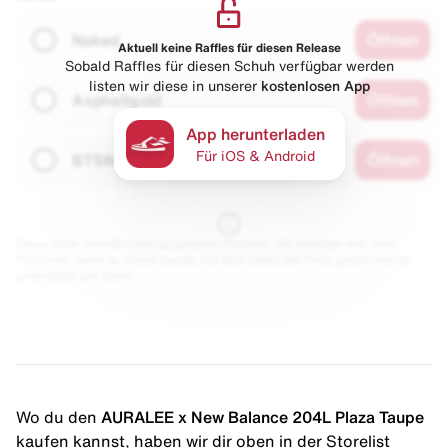
Naked
Öffnen
Aktuell keine Raffles für diesen Release
Sobald Raffles für diesen Schuh verfügbar werden
listen wir diese in unserer
kostenlosen App
Asphaltgold
Öffnen
App herunterladen
Für iOS & Android
BTSN
Öffnen
Diese Seite enthält Links zu unseren Partnern. Wir erhalten evtl. eine
Provision, wenn du etwas kaufst. Für dich bleibt der Preis gleich und du
unterstützt uns damit.
Wo du den
AURALEE x New Balance 204L Plaza Taupe
kaufen kannst, haben wir dir oben in der Storelist