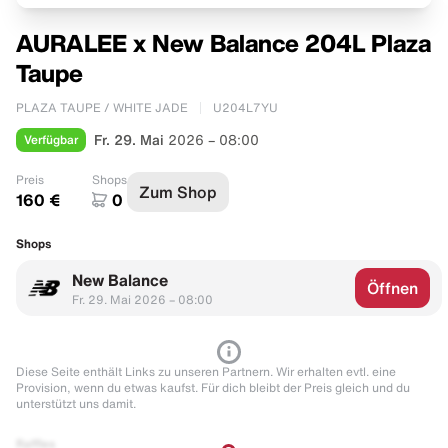
AURALEE x New Balance 204L Plaza
Taupe
PLAZA TAUPE / WHITE JADE
U204L7YU
Verfügbar
Fr. 29. Mai
2026 – 08:00
Preis
Shops
Zum Shop
160 €
0
Shops
New Balance
Öffnen
Fr. 29. Mai 2026 – 08:00
Diese Seite enthält Links zu unseren Partnern. Wir erhalten evtl. eine
Provision, wenn du etwas kaufst. Für dich bleibt der Preis gleich und du
unterstützt uns damit.
Raffles