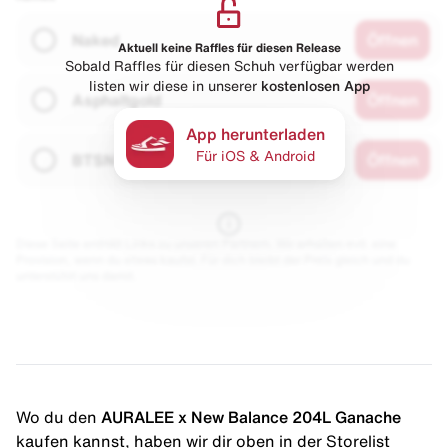
Naked
Öffnen
Aktuell keine Raffles für diesen Release
Sobald Raffles für diesen Schuh verfügbar werden
listen wir diese in unserer
kostenlosen App
Asphaltgold
Öffnen
App herunterladen
Für iOS & Android
BTSN
Öffnen
Diese Seite enthält Links zu unseren Partnern. Wir erhalten evtl. eine
Provision, wenn du etwas kaufst. Für dich bleibt der Preis gleich und du
unterstützt uns damit.
Wo du den
AURALEE x New Balance 204L Ganache
kaufen kannst, haben wir dir oben in der Storelist