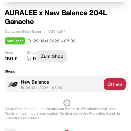
AURALEE x New Balance 204L
Ganache
Ganache/Black Bean
U204L5I7
Verfügbar
Fr. 29. Mai
2026 – 08:00
Preis
Shops
Zum Shop
160 €
0
Shops
New Balance
Öffnen
Fr. 29. Mai 2026 – 08:00
Diese Seite enthält Links zu unseren Partnern. Wir erhalten evtl. eine
Provision, wenn du etwas kaufst. Für dich bleibt der Preis gleich und du
unterstützt uns damit.
Raffles