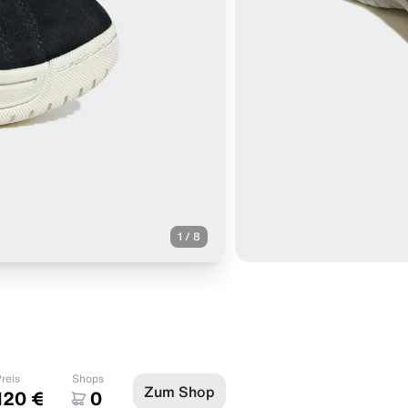
1
/
8
reis
Shops
Zum Shop
120 €
0