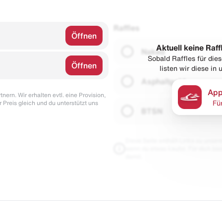
Raffles
Öffnen
Aktuell keine Raff
Naked
Sobald Raffles für di
Öffnen
listen wir diese in
Asphaltgold
App
nern. Wir erhalten evtl. eine Provision,
r Preis gleich und du unterstützt uns
Fü
BTSN
Diese Seite enthält Links zu unseren
wenn du etwas kaufst. Für dich blei
damit.