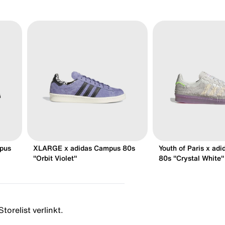
mpus
XLARGE x adidas Campus 80s
Youth of Paris x ad
"Orbit Violet"
80s "Crystal White"
torelist verlinkt.