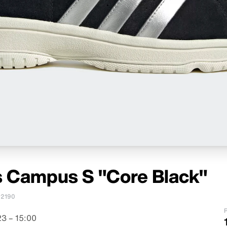
s Campus S "Core Black"
2190
P
3 – 15:00