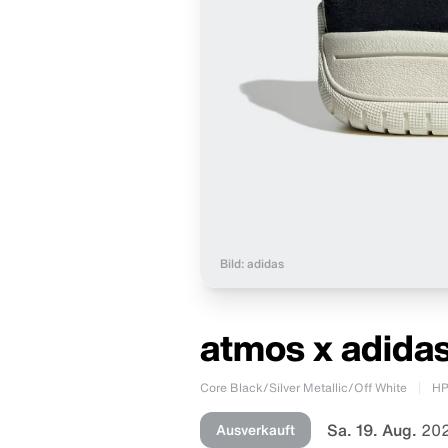
Bild: adidas
atmos x adida
Core Black/Silver Metallic/Off White
HP
Sa. 19. Aug.
202
Ausverkauft