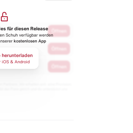
les für diesen Release
Öffnen
esen Schuh verfügbar werden
 unserer
kostenlosen App
Öffnen
 herunterladen
r iOS & Android
Öffnen
 Partnern. Wir erhalten evtl. eine Provision,
bt der Preis gleich und du unterstützt uns