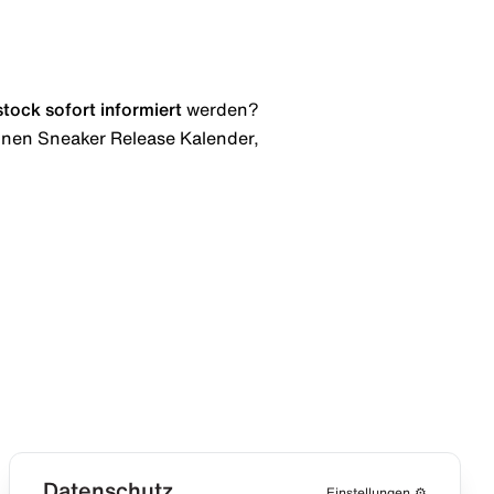
stock
sofort informiert
werden?
 einen Sneaker Release Kalender,
Datenschutz
Einstellungen
⚙️