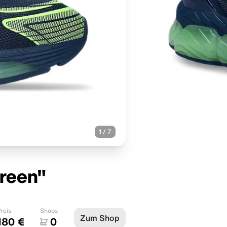
1
/
7
Green"
reis
Shops
Zum Shop
180 €
0