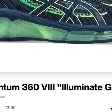
tum 360 VIII "Illuminate 
400
P
 – 23:00