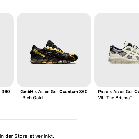
m 360
GmbH x Asics Gel-Quantum 360
Pace x Asics Gel-
"Rich Gold"
VII "The Brismo"
 der Storelist verlinkt.