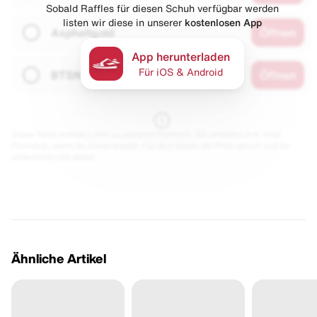
Sobald Raffles für diesen Schuh verfügbar werden
listen wir diese in unserer
kostenlosen App
Asphaltgold
Öffnen
App herunterladen
Für iOS & Android
BTSN
Öffnen
Diese Seite enthält Links zu unseren Partnern. Wir erhalten evtl. eine
Provision, wenn du etwas kaufst. Für dich bleibt der Preis gleich und du
unterstützt uns damit.
Ähnliche Artikel