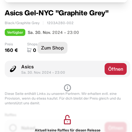
Asics Gel-NYC "Graphite Grey"
Black/Graphite Grey
1203A280-002
Verfügbar
Sa. 30. Nov.
2024 – 23:00
Preis
Shops
Zum Shop
160 €
0
Asics
Öffnen
Sa. 30. Nov. 2024 – 23:00
Diese Seite enthält Links zu unseren Partnern. Wir erhalten evtl. eine
Provision, wenn du etwas kaufst. Für dich bleibt der Preis gleich und du
unterstützt uns damit.
Raffles
Naked
Öffnen
Aktuell keine Raffles für diesen Release