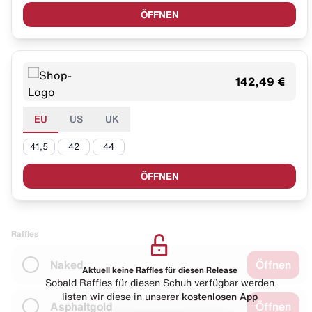
ÖFFNEN
142,49 €
EU
US
UK
41,5
42
44
ÖFFNEN
Raffles
Naked
Öffnen
Aktuell keine Raffles für diesen Release
Sobald Raffles für diesen Schuh verfügbar werden
listen wir diese in unserer
kostenlosen App
Asphaltgold
Öffnen