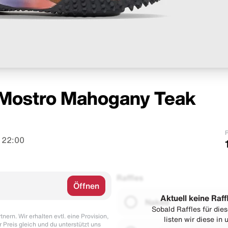
 Mostro Mahogany Teak
P
 22:00
Raffles
Öffnen
Aktuell keine Raff
Naked
Sobald Raffles für di
nern. Wir erhalten evtl. eine Provision,
listen wir diese in
r Preis gleich und du unterstützt uns