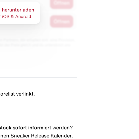
Öffnen
 herunterladen
r iOS & Android
Öffnen
 Partnern. Wir erhalten evtl. eine Provision,
bt der Preis gleich und du unterstützt uns
relist verlinkt.
stock
sofort informiert
werden?
 einen Sneaker Release Kalender,