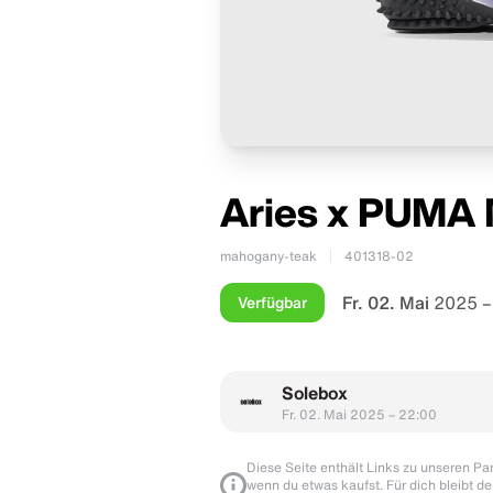
Aries x PUMA
mahogany-teak
401318-02
Fr. 02. Mai
2025 –
Verfügbar
Solebox
Fr. 02. Mai 2025 – 22:00
Diese Seite enthält Links zu unseren Part
wenn du etwas kaufst. Für dich bleibt de