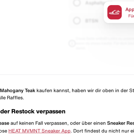
Asphaltgold
App
Fü
BTSN
Diese Seite enthält Links zu unseren
wenn du etwas kaufst. Für dich blei
damit.
 Mahogany Teak
kaufen kannst, haben wir dir oben in der Sto
le Raffles.
oder Restock verpassen
ease
auf keinen Fall verpassen, oder über einen
Sneaker Re
lose
HEAT MVMNT Sneaker App
. Dort findest du nicht nur