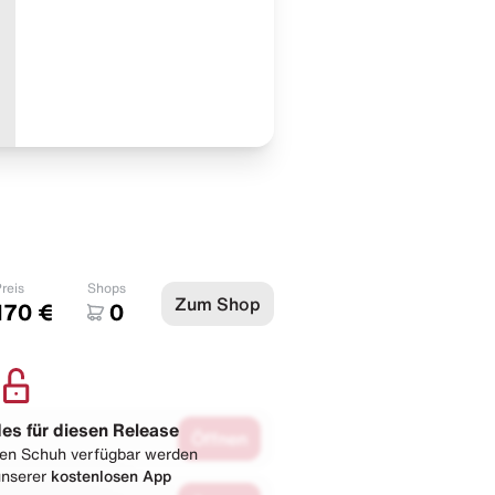
reis
Shops
Zum Shop
170 €
0
les für diesen Release
Öffnen
esen Schuh verfügbar werden
 unserer
kostenlosen App