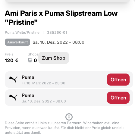
Ami Paris x Puma Slipstream Low
"Pristine"
Puma White/Pristine
385260-01
Ausverkauft
Sa. 10. Dez.
2022 – 08:00
Preis
Shops
Zum Shop
120 €
0
Puma
Öffnen
Fr. 18. März 2022 – 23:00
Puma
Öffnen
Sa. 10. Dez. 2022 – 08:00
Diese Seite enthält Links zu unseren Partnern. Wir erhalten evtl. eine
Provision, wenn du etwas kaufst. Für dich bleibt der Preis gleich und du
unterstützt uns damit.