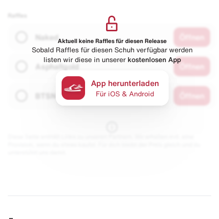
Raffles
Naked
Öffnen
Aktuell keine Raffles für diesen Release
Sobald Raffles für diesen Schuh verfügbar werden
listen wir diese in unserer
kostenlosen App
Asphaltgold
Öffnen
App herunterladen
Für iOS & Android
BTSN
Öffnen
Diese Seite enthält Links zu unseren Partnern. Wir erhalten evtl. eine
Provision, wenn du etwas kaufst. Für dich bleibt der Preis gleich und du
unterstützt uns damit.