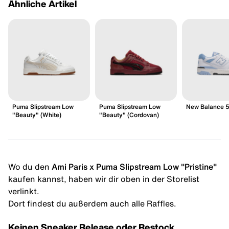
Ähnliche Artikel
Puma Slipstream Low
Puma Slipstream Low
New Balance 
"Beauty" (White)
"Beauty" (Cordovan)
Wo du den
Ami Paris x Puma Slipstream Low "Pristine"
kaufen kannst, haben wir dir oben in der Storelist
verlinkt.
Dort findest du außerdem auch alle Raffles.
Keinen Sneaker Release oder Restock