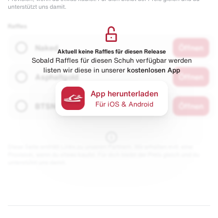
unterstützt uns damit.
Raffles
Naked
Öffnen
Aktuell keine Raffles für diesen Release
Sobald Raffles für diesen Schuh verfügbar werden
listen wir diese in unserer
kostenlosen App
Asphaltgold
Öffnen
App herunterladen
Für iOS & Android
BTSN
Öffnen
Diese Seite enthält Links zu unseren Partnern. Wir erhalten evtl. eine
Provision, wenn du etwas kaufst. Für dich bleibt der Preis gleich und du
unterstützt uns damit.