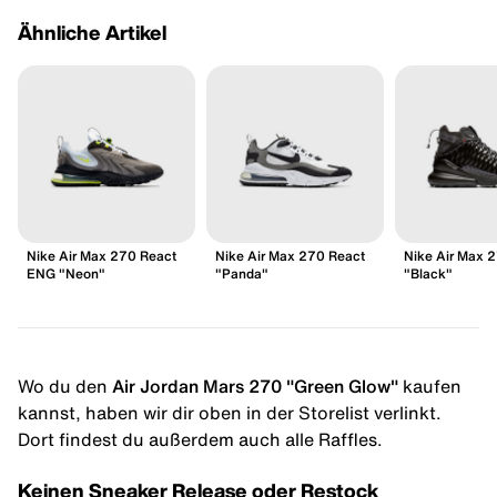
Ähnliche Artikel
Nike Air Max 270 React
Nike Air Max 270 React
Nike Air Max 
ENG "Neon"
"Panda"
"Black"
Wo du den
Air Jordan Mars 270 "Green Glow"
kaufen
kannst, haben wir dir oben in der Storelist verlinkt.
Dort findest du außerdem auch alle Raffles.
Keinen Sneaker Release oder Restock