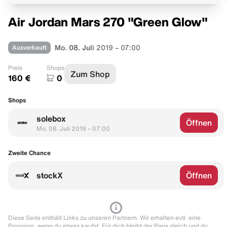
Air Jordan Mars 270 "Green Glow"
Ausverkauft
Mo. 08. Juli
2019 – 07:00
Preis
Shops
Zum Shop
160 €
0
Shops
solebox
Öffnen
Mo. 08. Juli 2019 – 07:00
Zweite Chance
stockX
Öffnen
Diese Seite enthält Links zu unseren Partnern. Wir erhalten evtl. eine
Provision, wenn du etwas kaufst. Für dich bleibt der Preis gleich und du