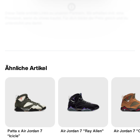
Diese Seite enthält Links zu unseren Partnern. Wir erhalten evtl. eine
Provision, wenn du etwas kaufst. Für dich bleibt der Preis gleich und du
unterstützt uns damit.
Ähnliche Artikel
Patta x Air Jordan 7
Air Jordan 7 "Ray Allen"
Air Jordan 7 "O
“Icicle”