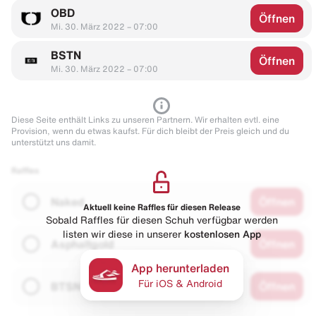
OBD
Öffnen
Mi. 30. März 2022 – 07:00
BSTN
Öffnen
Mi. 30. März 2022 – 07:00
Diese Seite enthält Links zu unseren Partnern. Wir erhalten evtl. eine
Provision, wenn du etwas kaufst. Für dich bleibt der Preis gleich und du
unterstützt uns damit.
Raffles
Naked
Öffnen
Aktuell keine Raffles für diesen Release
Sobald Raffles für diesen Schuh verfügbar werden
listen wir diese in unserer
kostenlosen App
Asphaltgold
Öffnen
App herunterladen
Für iOS & Android
BTSN
Öffnen