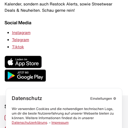
Kalender, sondern auch Restock Alerts, sowie Streetwear
Deals & Neuheiten. Schau gerne rein!
Social Media
Instagram
Telegram
Tiktok
Datenschutz
Einstellungen
⚙️
Social Media
Links
Wir verwenden Cookies und die notwendigen technischen Logs,
um dir die beste Nutzererfahrung auf unserer Webseite bieten zu
Sneaker Lexikon
Instagram
können. Weitere Informationen findest du in unserer
Datenschutzerklärung
. –
Impressum
Resell Guide
TikTok