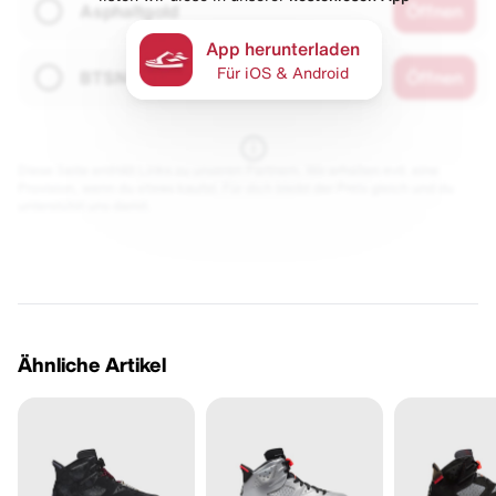
Asphaltgold
Öffnen
App herunterladen
Für iOS & Android
BTSN
Öffnen
Diese Seite enthält Links zu unseren Partnern. Wir erhalten evtl. eine
Provision, wenn du etwas kaufst. Für dich bleibt der Preis gleich und du
unterstützt uns damit.
Ähnliche Artikel