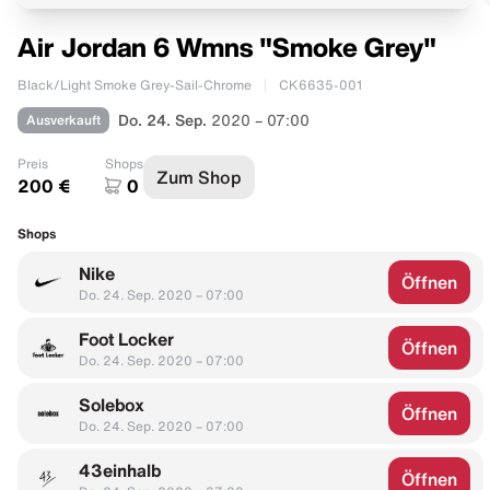
Air Jordan 6 Wmns "Smoke Grey"
Black/Light Smoke Grey-Sail-Chrome
CK6635-001
Ausverkauft
Do. 24. Sep.
2020 – 07:00
Preis
Shops
Zum Shop
200 €
0
Shops
Nike
Öffnen
Do. 24. Sep. 2020 – 07:00
Foot Locker
Öffnen
Do. 24. Sep. 2020 – 07:00
Solebox
Öffnen
Do. 24. Sep. 2020 – 07:00
43einhalb
Öffnen