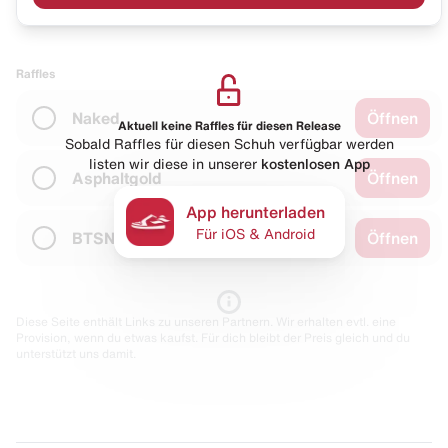
Raffles
Naked
Öffnen
Aktuell keine Raffles für diesen Release
Sobald Raffles für diesen Schuh verfügbar werden
listen wir diese in unserer
kostenlosen App
Asphaltgold
Öffnen
App herunterladen
Für iOS & Android
BTSN
Öffnen
Diese Seite enthält Links zu unseren Partnern. Wir erhalten evtl. eine
Provision, wenn du etwas kaufst. Für dich bleibt der Preis gleich und du
unterstützt uns damit.