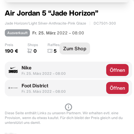
Air Jordan 5 “Jade Horizon”
Jade Horizon/Light Silver-Anthracite-Pink Glaze
DC7501-300
Ausverkauft
Fr. 25. März
2022 – 08:00
Preis
Shops
Raffles
Zum Shop
190 €
0
5
Nike
Öffnen
Fr. 25. März 2022 – 08:00
Foot District
Öffnen
Fr. 25. März 2022 – 08:00
Diese Seite enthält Links zu unseren Partnern. Wir erhalten evtl. eine
Provision, wenn du etwas kaufst. Für dich bleibt der Preis gleich und du
unterstützt uns damit.