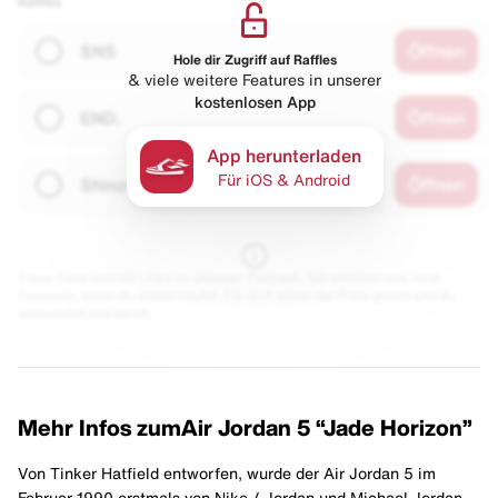
Raffles
SNS
Öffnen
Hole dir Zugriff auf Raffles
& viele weitere Features in unserer
kostenlosen App
END.
Öffnen
App herunterladen
Für iOS & Android
Shinzo Paris
Öffnen
Diese Seite enthält Links zu unseren Partnern. Wir erhalten evtl. eine
Provision, wenn du etwas kaufst. Für dich bleibt der Preis gleich und du
unterstützt uns damit.
Mehr Infos zum
Air Jordan 5 “Jade Horizon”
Von Tinker Hatfield entworfen, wurde der Air Jordan 5 im
Februar 1990 erstmals von Nike / Jordan und Michael Jordan