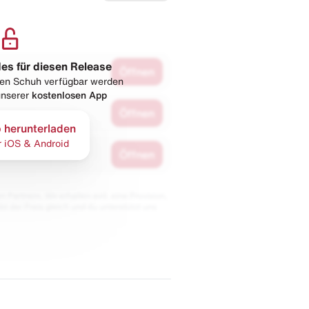
les für diesen Release
Öffnen
esen Schuh verfügbar werden
 unserer
kostenlosen App
Öffnen
 herunterladen
r iOS & Android
Öffnen
 Partnern. Wir erhalten evtl. eine Provision,
bt der Preis gleich und du unterstützt uns