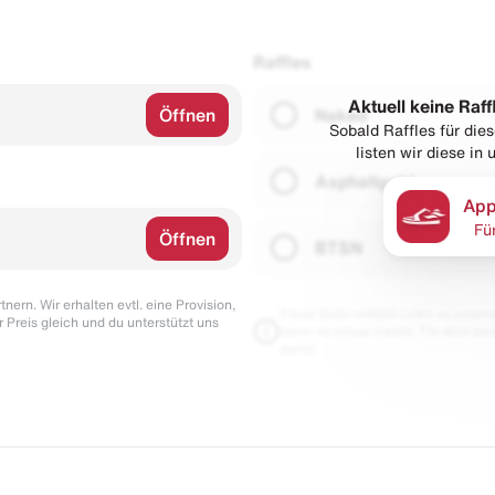
Raffles
Aktuell keine Raff
Öffnen
Naked
Sobald Raffles für di
listen wir diese in
Asphaltgold
App
Fü
Öffnen
BTSN
nern. Wir erhalten evtl. eine Provision,
Diese Seite enthält Links zu unseren
r Preis gleich und du unterstützt uns
wenn du etwas kaufst. Für dich blei
damit.