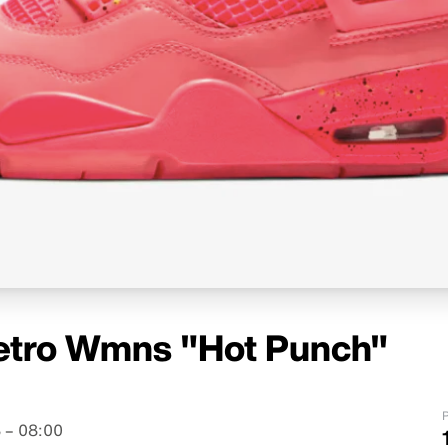
Retro Wmns "Hot Punch"
P
 – 08:00