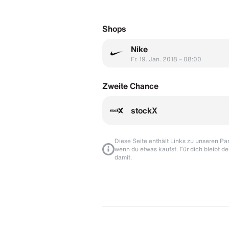
Shops
Nike
Fr. 19. Jan. 2018 – 08:00
Zweite Chance
stockX
Diese Seite enthält Links zu unseren Part
wenn du etwas kaufst. Für dich bleibt de
damit.