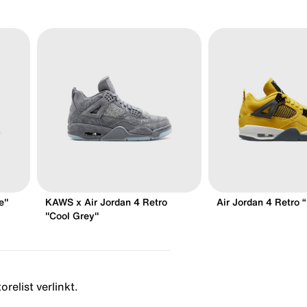
e"
KAWS x Air Jordan 4 Retro
Air Jordan 4 Retro “
"Cool Grey"
relist verlinkt.