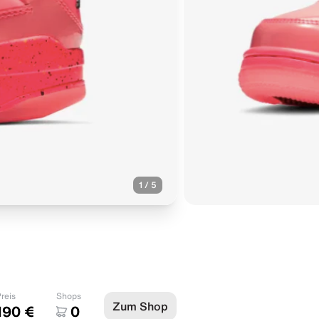
1
/
5
reis
Shops
Zum Shop
190 €
0