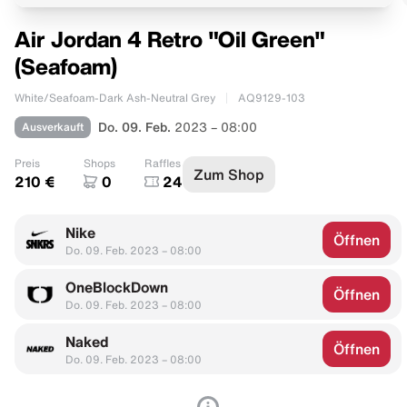
Air Jordan 4 Retro "Oil Green"
(Seafoam)
White/Seafoam-Dark Ash-Neutral Grey
AQ9129-103
Ausverkauft
Do. 09. Feb.
2023 – 08:00
Preis
Shops
Raffles
Zum Shop
210 €
0
24
Nike
Öffnen
Do. 09. Feb. 2023 – 08:00
OneBlockDown
Öffnen
Do. 09. Feb. 2023 – 08:00
Naked
Öffnen
Do. 09. Feb. 2023 – 08:00