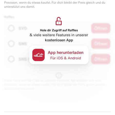
Provision, wenn du etwas kaufst. Für dich bleibt der Preis gleich und du
unterstützt uns damit.
Raffles
SVD
Öffnen
Hole dir Zugriff auf Raffles
& viele weitere Features in unserer
kostenlosen App
SNS
Öffnen
App herunterladen
Für iOS & Android
SNS (GS)
Öffnen
Diese Seite enthält Links zu unseren Partnern. Wir erhalten evtl. eine
Provision, wenn du etwas kaufst. Für dich bleibt der Preis gleich und du
unterstützt uns damit.