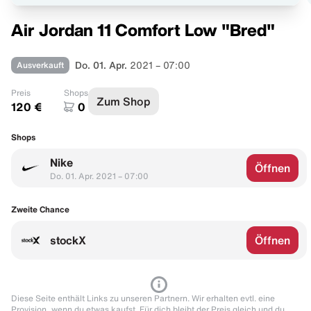
Air Jordan 11 Comfort Low "Bred"
Ausverkauft
Do. 01. Apr.
2021 – 07:00
Preis
Shops
Zum Shop
120 €
0
Shops
Nike
Öffnen
Do. 01. Apr. 2021 – 07:00
Zweite Chance
stockX
Öffnen
Diese Seite enthält Links zu unseren Partnern. Wir erhalten evtl. eine
Provision, wenn du etwas kaufst. Für dich bleibt der Preis gleich und du