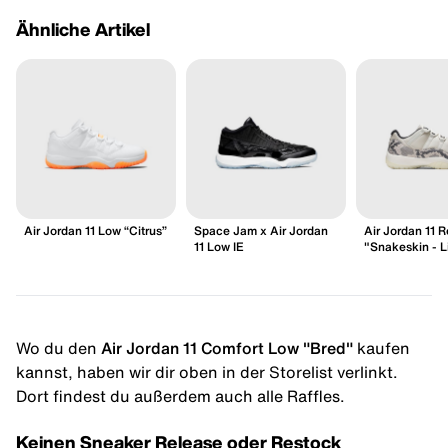
Ähnliche Artikel
Air Jordan 11 Low “Citrus”
Space Jam x Air Jordan
Air Jordan 11 
11 Low IE
"Snakeskin - L
Wo du den
Air Jordan 11 Comfort Low "Bred"
kaufen
kannst, haben wir dir oben in der Storelist verlinkt.
Dort findest du außerdem auch alle Raffles.
Keinen Sneaker Release oder Restock