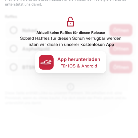
unterstützt uns damit.
Raffles
Naked
Öffnen
Aktuell keine Raffles für diesen Release
Sobald Raffles für diesen Schuh verfügbar werden
listen wir diese in unserer
kostenlosen App
Asphaltgold
Öffnen
App herunterladen
Für iOS & Android
BTSN
Öffnen
Diese Seite enthält Links zu unseren Partnern. Wir erhalten evtl. eine
Provision, wenn du etwas kaufst. Für dich bleibt der Preis gleich und du
unterstützt uns damit.