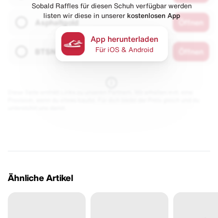
Sobald Raffles für diesen Schuh verfügbar werden
listen wir diese in unserer
kostenlosen App
Asphaltgold
Öffnen
App herunterladen
Für iOS & Android
BTSN
Öffnen
Diese Seite enthält Links zu unseren Partnern. Wir erhalten evtl. eine
Provision, wenn du etwas kaufst. Für dich bleibt der Preis gleich und du
unterstützt uns damit.
Ähnliche Artikel