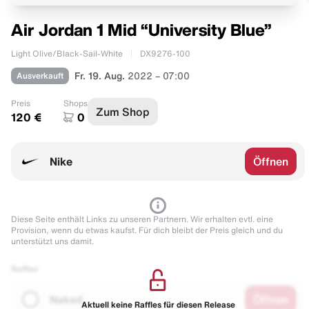
Air Jordan 1 Mid “University Blue”
Light Olive/Black-Sail-White
DX9276-100
Ausverkauft
Fr. 19. Aug.
2022 – 07:00
Preis
Shops
Zum Shop
120 €
0
Nike
Öffnen
Diese Seite enthält Links zu unseren Partnern. Wir erhalten evtl. eine
Provision, wenn du etwas kaufst. Für dich bleibt der Preis gleich und du
unterstützt uns damit.
Raffles
Naked
Öffnen
Aktuell keine Raffles für diesen Release