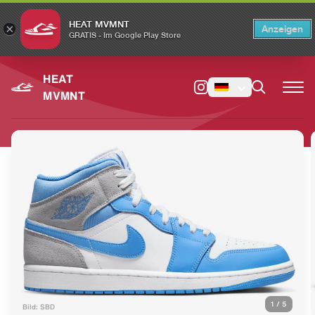
HEAT MVMNT
×
Anzeigen
×
Switch to the English version?
Switch
GRATIS - Im Google Play Store
HEAT
MVMNT
1
/
5
Bild: SBD