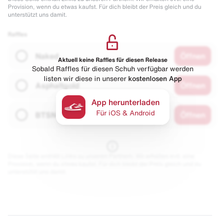
Provision, wenn du etwas kaufst. Für dich bleibt der Preis gleich und du
unterstützt uns damit.
Raffles
Naked
Öffnen
Aktuell keine Raffles für diesen Release
Sobald Raffles für diesen Schuh verfügbar werden
listen wir diese in unserer
kostenlosen App
Asphaltgold
Öffnen
App herunterladen
Für iOS & Android
BTSN
Öffnen
Diese Seite enthält Links zu unseren Partnern. Wir erhalten evtl. eine
Provision, wenn du etwas kaufst. Für dich bleibt der Preis gleich und du
unterstützt uns damit.