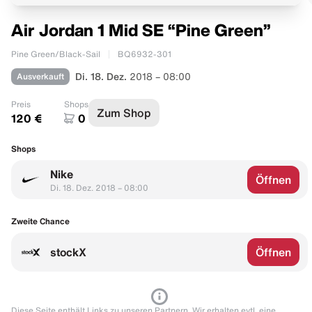
Air Jordan 1 Mid SE “Pine Green”
Pine Green/Black-Sail
BQ6932-301
Ausverkauft
Di. 18. Dez.
2018 – 08:00
Preis
Shops
Zum Shop
120 €
0
Shops
Nike
Öffnen
Di. 18. Dez. 2018 – 08:00
Zweite Chance
stockX
Öffnen
Diese Seite enthält Links zu unseren Partnern. Wir erhalten evtl. eine